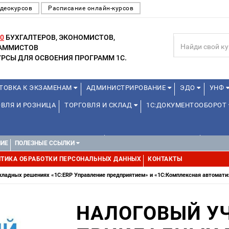
деокурсов
Расписание онлайн-курсов
0
БУХГАЛТЕРОВ, ЭКОНОМИСТОВ,
РАММИСТОВ
РСЫ ДЛЯ ОСВОЕНИЯ ПРОГРАММ 1С.
ТОВКА К ЭКЗАМЕНАМ
АДМИНИСТРИРОВАНИЕ
ЭДО
УНФ
ВЛЯ И РОЗНИЦА
ТОРГОВЛЯ И СКЛАД
1С:ДОКУМЕНТООБОРОТ
1С:УПРАВЛЕНИЕ ХОЛДИНГОМ
УПРАВЛЕНИЕ ПРОЕКТАМИ
УПРАВ
НИЕ
ПОЛЕЗНЫЕ ССЫЛКИ
ТИКА ОБРАБОТКИ ПЕРСОНАЛЬНЫХ ДАННЫХ
КОНТАКТЫ
икладных решениях «1С:ERP Управление предприятием» и «1С:Комплексная автомати
НАЛОГОВЫЙ УЧЕ