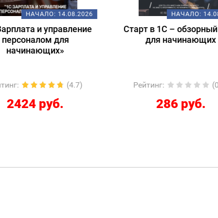
НАЧАЛО:
14.08.2026
НАЧАЛО:
18.
т в 1С – обзорный курс
Подготовка к экзам
для начинающих
1С:Специалист-консул
1С:ERP 2.5.
Регламентированный
йтинг
:
(0.0)
Рейтинг
:
(
286 руб.
12267 руб.