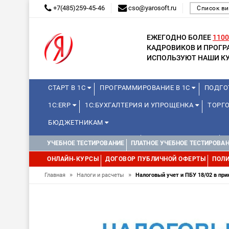
+7(485)259-45-46
cso@yarosoft.ru
Список ви
ЕЖЕГОДНО БОЛЕЕ
1100
КАДРОВИКОВ И ПРОГ
ИСПОЛЬЗУЮТ НАШИ КУ
СТАРТ В 1С
ПРОГРАММИРОВАНИЕ В 1С
ПОДГО
1С:ERP
1С:БУХГАЛТЕРИЯ И УПРОЩЕНКА
ТОРГО
БЮДЖЕТНИКАМ
КУРСЫ ДЛЯ ШКОЛЬНИКОВ
ДЛЯ ШКОЛЬНИКОВ
УЧЕБНОЕ ТЕСТИРОВАНИЕ
ПЛАТНОЕ УЧЕБНОЕ ТЕСТИРОВА
WEB, JAVA И ANDROID
ОНЛАЙН-КУРСЫ
ДОГОВОР ПУБЛИЧНОЙ ОФЕРТЫ
ПОЛИ
»
»
Главная
Налоги и расчеты
Налоговый учет и ПБУ 18/02 в пр